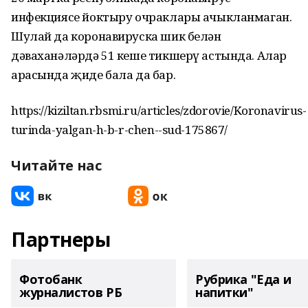
инфекциясе йоктыру очраклары ачыкланмаган.
Шулай да коронавируска шик белән
дәваханәләрдә 51 кеше тикшерү астында. Алар
арасында җиде бала да бар.
https://kiziltan.rbsmi.ru/articles/zdorovie/Koronavirus-
turinda-yalgan-h-b-r-chen--sud-175867/
Читайте нас
Партнеры
Фотобанк
Рубрика "Еда и
журналистов РБ
напитки"