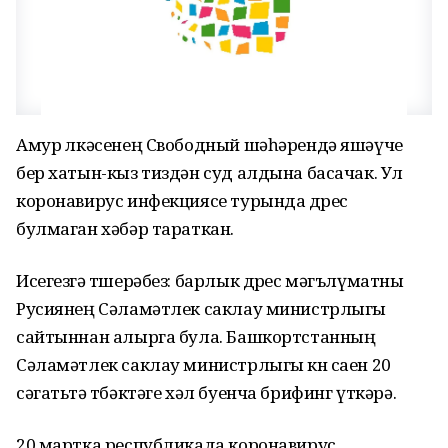
Амур өлкәсенең Свободный шәһәрендә яшәүче
бер хатын-кыз тиздән суд алдына басачак. Ул
коронавирус инфекциясе турында дөрес
булмаган хәбәр тараткан.
Исегезгә төшерәбез: барлык дөрес мәгълүматны
Русиянең Сәламәтлек саклау министрлыгы
сайтыннан алырга була. Башкортстанның
Сәламәтлек саклау министрлыгы көн саен 20
сәгатьтә төбәктәге хәл буенча брифинг үткәрә.
20 мартка республикада коронавирус