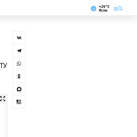
+29 °С
Ясно
АТУ