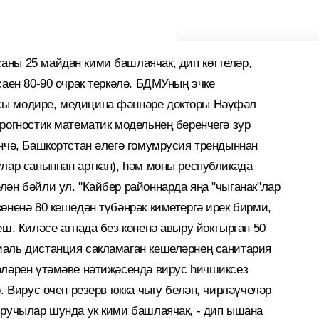
ны 25 майдан кими башлаячак, дип көттеләр,
саен 80-90 очрак теркәлә. БДМУның эчке
сы мөдире, медицина фәннәре докторы Нәүфәл
рогностик математик модельнең беренчегә зур
әнчә, Башкортстан әлегә гомумрусия трендыннан
улар саныннан арткан), һәм моны республикада
лән бәйли ул. "Кайбер районнарда яңа "чыганак"лар
өненә 80 кешедән түбәнрәк киметергә ирек бирми,
еш. Киләсе атнада без көненә авыру йоктырган 50
иаль дистанция сакламаган кешеләрнең санитария
әләрен үтәмәве нәтиҗәсендә вирус һичшиксез
. Вирус өчен резерв юкка чыгу белән, чирләүчеләр
ыручылар шунда ук кими башлаячак, - дип ышана