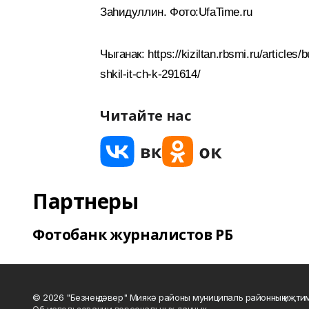
Заһидуллин. Фото:UfaTime.ru
Чыганак: https://kiziltan.rbsmi.ru/articles/
shkil-it-ch-k-291614/
Читайте нас
Партнеры
Фотобанк журналистов РБ
© 2026 "Безнең дәвер" Миякә районы муниципаль районның иҗти