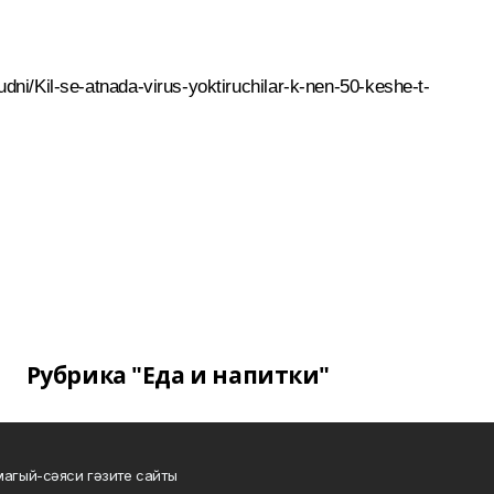
budni/Kil-se-atnada-virus-yoktiruchilar-k-nen-50-keshe-t-
Рубрика "Еда и напитки"
магый-сәяси гәзите сайты