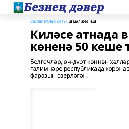
Сәламәтлек сагы
28 МАЯ 2020, 13:25
Киләсе атнада 
көненә 50 кеше
Белгечләр, өч-дүрт көннән хәллә
галимнәре республикада корона
фаразын әзерләгән.