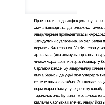
Проект офисында инфекцияләнүчеләр са
әмма Башкортстанда, элеккечә, тәүлек 
авыруларның пропедевтикасы кафедра
Заһидуллин сүзләренчә, бу хәл белән п
аермасы билгеләнгән. Ул билгеләп үтк
артта кала (яңа авыручылар саны авыр
чикләү чараларын иртәрәк йомшарту бе
барлыкка килде. Бу авыручылар санын к
әмма барысы да уңай якка үзгәрергә ти
кешене ачыклаячакбыз. Эш шунда: соц
нормаларын һәм үз-үзеңне тоту кагыйд
таралачак әле. Бу вакыт мәсьәләсе генә
катламы барлыкка киләчәк, авыру йокт