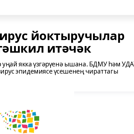
вирус йоктыручылар
 тәшкил итәчәк
р уңай якка үзгәрүенә ышана. БДМУ һәм УД
вирус эпидемиясе үсешенең чираттагы