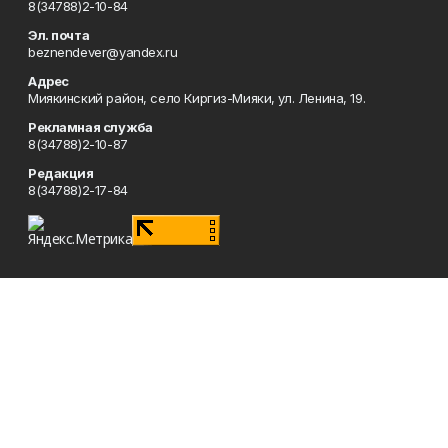
8(34788)2-10-84
Эл. почта
beznendever@yandex.ru
Адрес
Миякинский район, село Киргиз-Мияки, ул. Ленина, 19.
Рекламная служба
8(34788)2-10-87
Редакция
8(34788)2-17-84