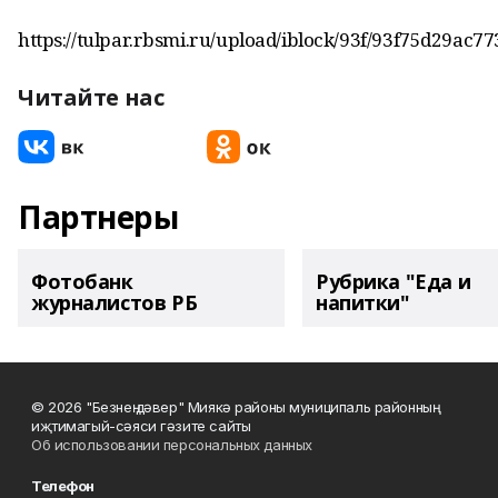
https://tulpar.rbsmi.ru/upload/iblock/93f/93f75d29ac
Читайте нас
Партнеры
Фотобанк
Рубрика "Еда и
журналистов РБ
напитки"
© 2026 "Безнең дәвер" Миякә районы муниципаль районның
иҗтимагый-сәяси гәзите сайты
Об использовании персональных данных
Телефон