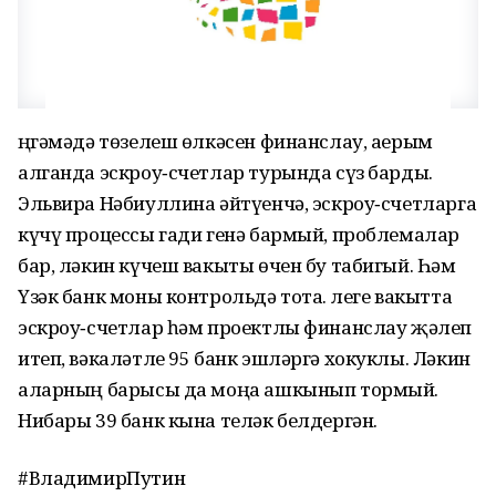
Әңгәмәдә төзелеш өлкәсен финанслау, аерым
алганда эскроу‑счетлар турында сүз барды.
Эльвира Нәбиуллина әйтүенчә, эскроу‑счетларга
күчү процессы гади генә бармый, проблемалар
бар, ләкин күчеш вакыты өчен бу табигый. Һәм
Үзәк банк моны контрольдә тота. Әлеге вакытта
эскроу‑счетлар һәм проектлы финанслау җәлеп
итеп, вәкаләтле 95 банк эшләргә хокуклы. Ләкин
аларның барысы да моңа ашкынып тормый.
Нибары 39 банк кына теләк белдергән.
#ВладимирПутин