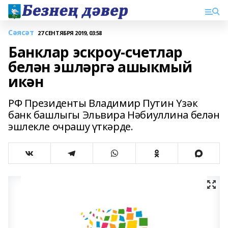
Сәясәт
27 СЕНТЯБРЯ 2019, 03:58
Банклар эскроу‑счетлар
белән эшләргә ашыкмый
икән
РФ Президенты Владимир Путин Үзәк
банк башлыгы Эльвира Нәбиуллина белән
эшлекле очрашу үткәрде.