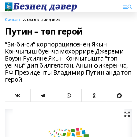
Сәясәт
22 ОКТЯБРЯ 2019, 03:23
Путин – төп герой
“Би-би-си” корпорациясенең Якын
Көнчыгыш буенча мөхәррире Джереми
Боуэн Русияне Якын Көнчыгышта “төп
уенчы” дип билгеләгән. Аның фикеренчә,
РФ Президенты Владимир Путин анда төп
герой.