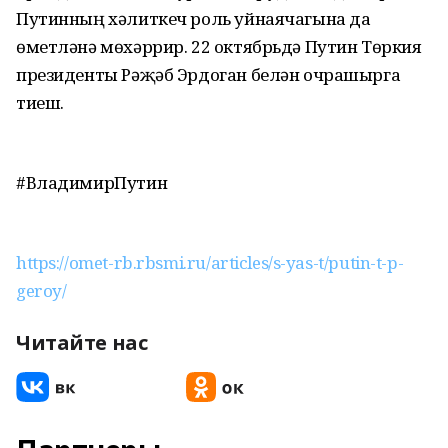
Путинның хәлиткеч роль уйнаячагына да
өметләнә мөхәррир. 22 октябрьдә Путин Төркия
президенты Рәҗәб Эрдоган белән очрашырга
тиеш.
#ВладимирПутин
https://omet-rb.rbsmi.ru/articles/s-yas-t/putin-t-p-
geroy/
Читайте нас