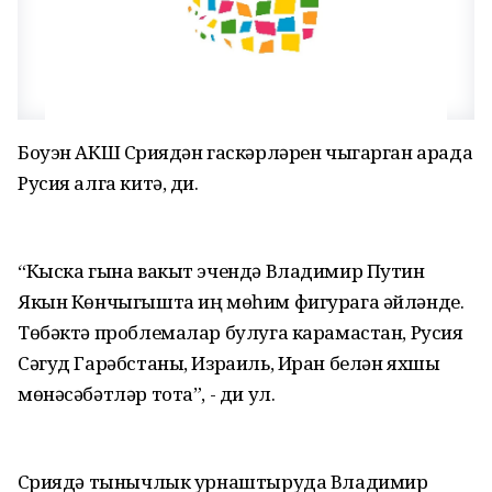
Боуэн АКШ Сүриядән гаскәрләрен чыгарган арада
Русия алга китә, ди.
“Кыска гына вакыт эчендә Владимир Путин
Якын Көнчыгышта иң мөһим фигурага әйләнде.
Төбәктә проблемалар булуга карамастан, Русия
Сәгуд Гарәбстаны, Израиль, Иран белән яхшы
мөнәсәбәтләр тота”, - ди ул.
Сүриядә тынычлык урнаштыруда Владимир