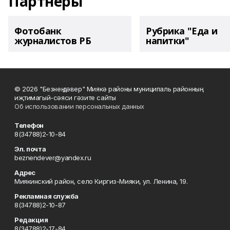
Партнеры
Фотобанк
Рубрика "Еда и
журналистов РБ
напитки"
© 2026 "Безнең дәвер" Миякә районы муниципаль районның
иҗтимагый-сәяси гәзите сайты
Об использовании персональных данных
Телефон
8(34788)2-10-84
Эл. почта
beznendever@yandex.ru
Адрес
Миякинский район, село Киргиз-Мияки, ул. Ленина, 19.
Рекламная служба
8(34788)2-10-87
Редакция
8(34788)2-17-84