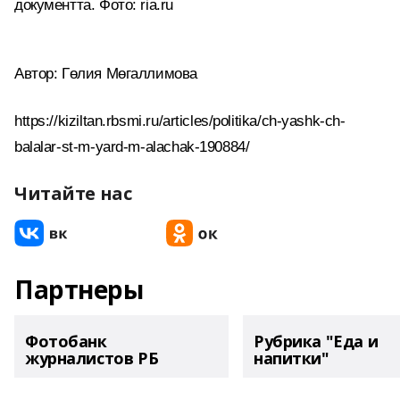
документта. Фото: ria.ru
Автор: Гөлия Мөгаллимова
https://kiziltan.rbsmi.ru/articles/politika/ch-yashk-ch-
balalar-st-m-yard-m-alachak-190884/
Читайте нас
Партнеры
Фотобанк
Рубрика "Еда и
журналистов РБ
напитки"