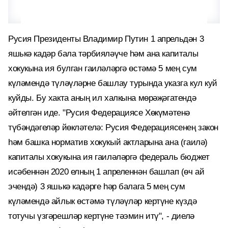
Русия Президенты Владимир Путин 1 апрельдән 3
яшькә кадәр бала тәрбияләүче һәм ана капиталы
хокукына ия булган гаиләләргә өстәмә 5 мең сум
күләмендә түләүләрне башлау турында указга кул куй
куйды. Бу хакта аның ил халкына мөрәҗәгатендә
әйтелгән иде. "Русия Федерациясе Хөкүмәтенә
түбәндәгеләр йөкләтелә: Русия Федерациясенең закон
һәм башка норматив хокукый актларына ана (гаилә)
капиталы хокукына ия гаиләләргә федераль бюджет
исәбеннән 2020 елның 1 апреленнән башлап (өч ай
эчендә) 3 яшькә кадәрге һәр балага 5 мең сум
күләмендә айлык өстәмә түләүләр кертүне күздә
тотучы үзгәрешләр кертүне тәэмин итү", - диелә