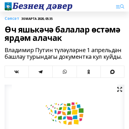
Сәясәт
30 МАРТА 2020, 05:35
Өч яшькәчә балалар өстәмә
ярдәм алачак
Владимир Путин түләүләрне 1 апрельдән
башлау турындагы документка кул куйды.